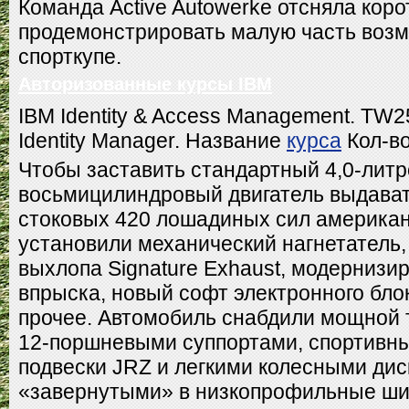
Команда Active Autowerke отсняла коро
продемонстрировать малую часть возм
спорткупе.
Авторизованные курсы IBM
IBM Identity & Access Management. TW2
Identity Manager. Название
курса
Кол-во
Чтобы заставить стандартный 4,0-лит
восьмицилиндровый двигатель выдава
стоковых 420 лошадиных сил америка
установили механический нагнетатель,
выхлопа Signature Exhaust, модернизи
впрыска, новый софт электронного бло
прочее. Автомобиль снабдили мощной 
12-поршневыми суппортами, спортивн
подвески JRZ и легкими колесными дис
«завернутыми» в низкопрофильные шин