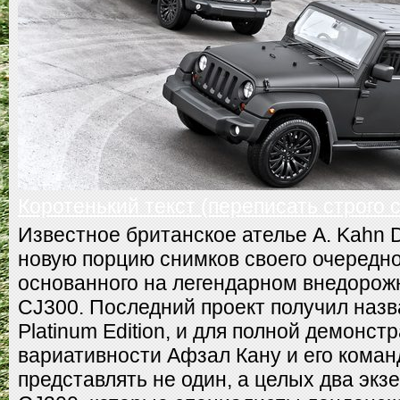
Коротенький текст (переписать строго 
Известное британское ателье А. Kahn 
новую порцию снимков своего очередно
основанного на легендарном внедорожн
CJ300. Последний проект получил назва
Platinum Edition, и для полной демонст
вариативности Афзал Кану и его кома
представлять не один, а целых два экз