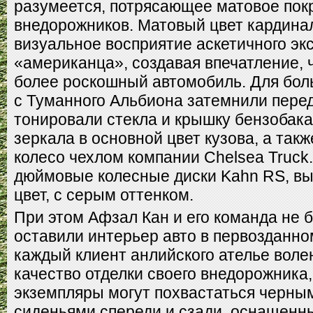
разумеется, потрясающее матовое пок
внедорожников. Матовый цвет кардина
визуальное восприятие аскетичного эк
«американца», создавая впечатление, 
более роскошный автомобиль. Для бо
с Туманного Альбиона затемнили пере
тонировали стекла и крышку бензобак
зеркала в основной цвет кузова, а так
колесо чехлом компании Chelsea Truck.
дюймовые колесные диски Kahn RS, в
цвет, с серым оттенком.
При этом Афзал Кан и его команда не 
оставили интерьер авто в первозданно
каждый клиент анлийского ателье воле
качество отделки своего внедорожника,
экземпляры могут похвастаться черн
сиденьями спереди и сзади, оснащен